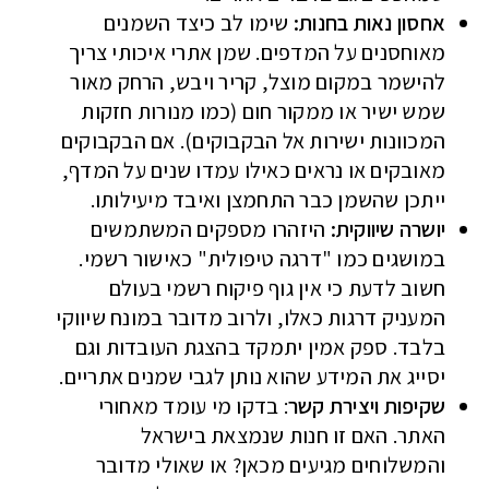
אחסון נאות בחנות:
שימו לב כיצד השמנים
מאוחסנים על המדפים. שמן אתרי איכותי צריך
להישמר במקום מוצל, קריר ויבש, הרחק מאור
שמש ישיר או ממקור חום (כמו מנורות חזקות
המכוונות ישירות אל הבקבוקים). אם הבקבוקים
מאובקים או נראים כאילו עמדו שנים על המדף,
ייתכן שהשמן כבר התחמצן ואיבד מיעילותו.
יושרה שיווקית:
היזהרו מספקים המשתמשים
במושגים כמו "דרגה טיפולית" כאישור רשמי.
חשוב לדעת כי אין גוף פיקוח רשמי בעולם
המעניק דרגות כאלו, ולרוב מדובר במונח שיווקי
בלבד. ספק אמין יתמקד בהצגת העובדות וגם
יסייג את המידע שהוא נותן לגבי שמנים אתריים.
שקיפות ויצירת קשר
: בדקו מי עומד מאחורי
האתר. האם זו חנות שנמצאת בישראל
והמשלוחים מגיעים מכאן? או שאולי מדובר