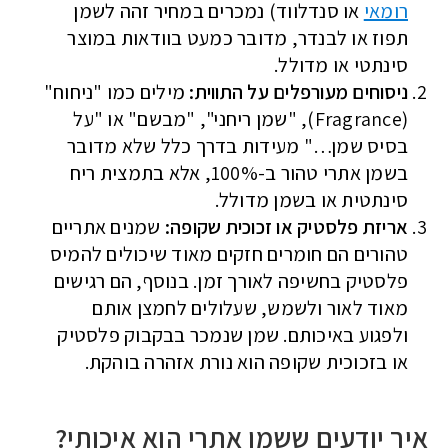
רומאי
או סנדלווד) נמכרים במחיר זהה לשמן
תפוז או לבנדר, מדובר כמעט בוודאות במוצר
סינתטי או מדולל.
ניסוחים מעורפלים על התווית:
מילים כמו "ניחוח"
(Fragrance), "שמן ריחני", "מבשם" או "על
בסיס שמן…" מעידות בדרך כלל שלא מדובר
בשמן אתרי טהור ב-100%, אלא בתמצית ריח
סינתטית או בשמן מדולל.
אריזת פלסטיק או זכוכית שקופה:
שמנים אתריים
טהורים הם חומרים חזקים מאוד שיכולים להמיס
פלסטיק בחשיפה לאורך זמן. בנוסף, הם רגישים
מאוד לאור ולשמש, שעלולים לחמצן אותם
ולפגוע באיכותם. שמן שנמכר בבקבוק פלסטיק
או בזכוכית שקופה הוא נורת אזהרה בוהקת.
איך יודעים ששמן אתרי הוא איכותי?