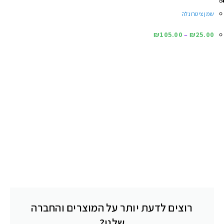
שמנים אתריים ושמנים צמחיים פופולריים במיוחד, שאנשים
אוהבים. אנחנו מעדכנים את השמנים מעת לעת, כדי שתוכלו
להכיר שמנים חדשים וליהנות מהם!
שמן אקליפטוס לימוני
₪
110.00
–
₪
25.00
שמן זרעי קצח – כבישה קרה
₪
280.00
–
₪
40.00