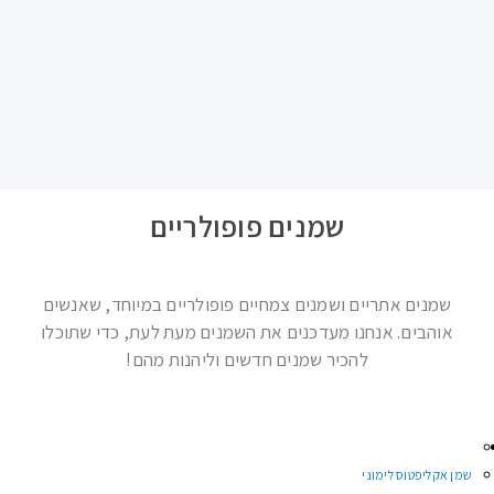
ברוכים הבאים לרן אוילס - Ren Oils
מוצר איכותי, כמו חברה חזקה, הוא זיקוק של שנים של ניסיון,
התמדה והרבה כבוד ואהבה למקור. כך, רן אוילס הגיעה לצורתה
הנוכחית. צוות החברה עתיר ידע וניסיון בתחום השמנים
והקוסמטיקה והוא שם לו למטרה להציע לכם את המוצרים
האיכותיים ביותר, בדגש על שירות מהמעלה הראשונה.
מה תוכלו למצוא בחנות?
רן אוילס מתמחה בייצור
שמנים צמחיים
,
שמנים אתריים
ומוצרים
קוסמטיים מ
חומרי הגלם
האיכותיים ביותר הקיימים כיום. אנחנו
שמחים להיות תמיד בחוד החנית, לחדש ולגוון את מבחר המוצרים
שאנחנו מציעים לקהל לקוחותינו, אשר נמנים עם המוסדות
והארגונים הגדולים בארץ.