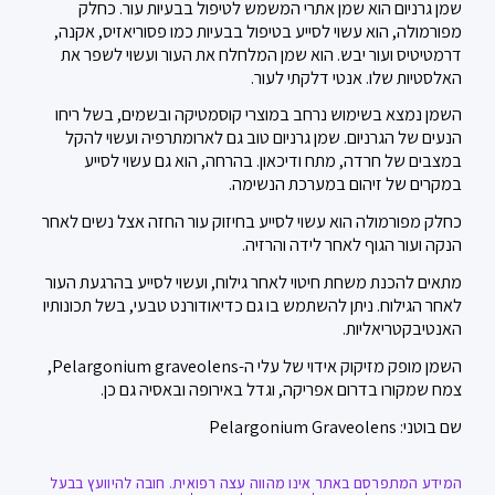
שמן גרניום הוא שמן אתרי המשמש לטיפול בבעיות עור. כחלק
מפורמולה, הוא עשוי לסייע בטיפול בבעיות כמו פסוריאזיס, אקנה,
דרמטיטיס ועור יבש. הוא שמן המלחלח את העור ועשוי לשפר את
האלסטיות שלו. אנטי דלקתי לעור.
השמן נמצא בשימוש נרחב במוצרי קוסמטיקה ובשמים, בשל ריחו
הנעים של הגרניום. שמן גרניום טוב גם לארומתרפיה ועשוי להקל
במצבים של חרדה, מתח ודיכאון. בהרחה, הוא גם עשוי לסייע
במקרים של זיהום במערכת הנשימה.
כחלק מפורמולה הוא עשוי לסייע בחיזוק עור החזה אצל נשים לאחר
הנקה ועור הגוף לאחר לידה והרזיה.
מתאים להכנת משחת חיטוי לאחר גילוח, ועשוי לסייע בהרגעת העור
לאחר הגילוח. ניתן להשתמש בו גם כדיאודורנט טבעי, בשל תכונותיו
האנטיבקטריאליות.
השמן מופק מזיקוק אידוי של עלי ה-Pelargonium graveolens,
צמח שמקורו בדרום אפריקה, וגדל באירופה ובאסיה גם כן.
שם בוטני: Pelargonium Graveolens
המידע המתפרסם באתר אינו מהווה עצה רפואית. חובה להיוועץ בבעל