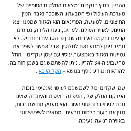
ההריון. בחיץ הנקבים נמצאים החלקים הסופיים של
מערכת העיכול (פי הטבעת), השופכה ואברי המין
החיצוניים. למעשה, הפרינאום הוא האזור שממנו ייצא
התינוק לאוויר העולם. לעתים, בעת הלידה, נגרמים
קרעים ברקמה העדינה שבין פי הטבעת והנרתיק. לא
תמיד ניתן למנוע זאת לחלוטין, אבל אפשר לשפר את
גמישות האזור באמצעות עיסוי עם שמן שקדים – החל
מהשבוע ה-34 להריון. ניתן להשתמש גם בשמן חוחובה.
להוראות ומידע נוסף בנושא –
הקליקי כאן
.
שמן שקדים יכול לשמש גם לעיסוי אינטימי בזכות
המרקם החלק שלו, הספיגה האיטית והעובדה שאינו
גורם לגירוי ברוב סוגי העור. הוא מעניק תחושת רכות,
מזין את העור בלחות טבעית, ומתאים לשימוש זוגי
באווירה רגועה ונעימה.