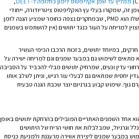
ממליץ על שמן אקליפטוס לימון כחלופה ל-DEET
,
מן זה, שמקורו בעלי עץ האקליפטוס ציטריודורה, ייחודי
בהרכבו. המרכיב העיקרי שאחראי לתכונות הדוחה שלו הוא PMD, שבמחקרים נצפה כחומר שמציע הגנה לזמן
טוס לימוני מצוין למריחה על העור כנגד יתושים (אין להשתמש בשמנים
ת חרקים, במיוחד יתושים, בזכות הרכבו הכימי העשיר
ות פעילות כמו citronellol ו-geraniol. הוא מתאים לשימוש גם במבער שמנים וגם למריחה ישירה על
רחוני עדין ונעים, שמרחיק יתושים מבלי להכביד על הסביבה
דין יחסית שמתאים גם לבעלי עור רגיש, וניתן לשלב אותו
 גוף. שימוש קבוע בגרניום יוצר שכבת הגנה טבעית
 הוא אחד השמנים האתריים המובילים בהרחקת יתושים באופן
נלל וגרניול, שמבלבלות את חושי הריח של היתושים
וש במבער שמנים ליצירת אווירה מרעננת ולמניעת כניסת