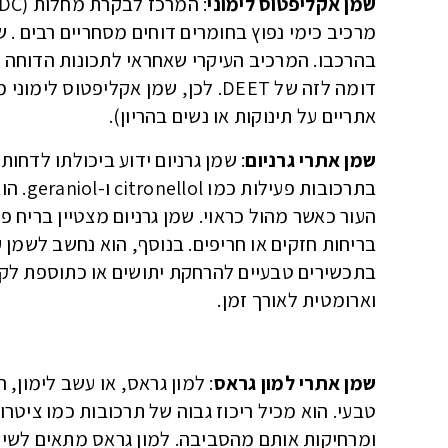
שמן אקליפטוס לימוני
: המרכז לבקרת מחלות (CDC)
מרכיב כימי נפוץ בחומרים דוחים מסחריים רבים . ש
דומה לזה של DEET. לכן, שמן אקליפ
אתריים על תינוקות או נשים בהריון).
שמן אתרי גרניום
: שמן גרניום ידוע ביכולתו לדחו
בתרכוב
העור כאשר מהול כראוי. שמן גרניום מצטיין בריח פ
בריחות חזקים או חריפים. בנוסף, הוא נחשב לשמן ע
בתכשירים טבעיים להרחקת יתושים או כתוספת לקרם
וארומטית לאורך זמן.
שמן אתרי למון גראס
: למון גראס, או עשב לימון,
טבעי. הוא מכיל ריכוז גבוה של תרכובות כמו ציטרו
ומרחיקות אותם מהסביבה. למון גראס מתאים לשימ