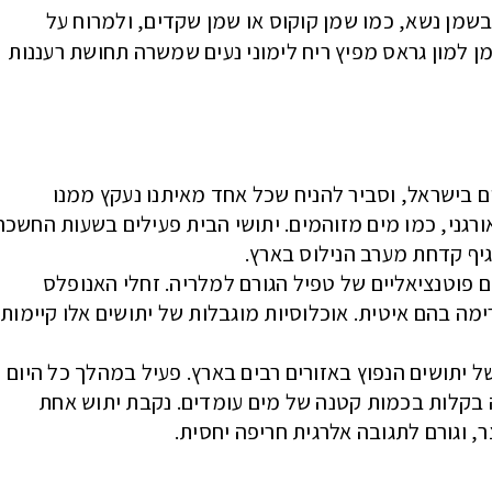
שמן נשא, כמו שמן קוקוס או שמן שקדים, ולמרוח על
ן למון גראס מפיץ ריח לימוני נעים שמשרה תחושת רעננות
המין הנפוץ ביתושים בישראל, וסביר להניח שכל אחד מאיתנו נעקץ ממנו
רגני, כמו מים מזוהמים. יתושי הבית פעילים בשעות החשכה
גיף קדחת מערב הנילוס בארץ.
ה הם מעבירים פוטנציאליים של טפיל הגורם למלריה. זחלי האנופלס
ה בהם איטית. אוכלוסיות מוגבלות של יתושים אלו קיימות
Aedes albop) – מין פולש של יתושים הנפוץ באזורים רבים בארץ. פעיל במהלך כל היום
ה בקלות בכמות קטנה של מים עומדים. נקבת יתוש אחת
, וגורם לתגובה אלרגית חריפה יחסית.