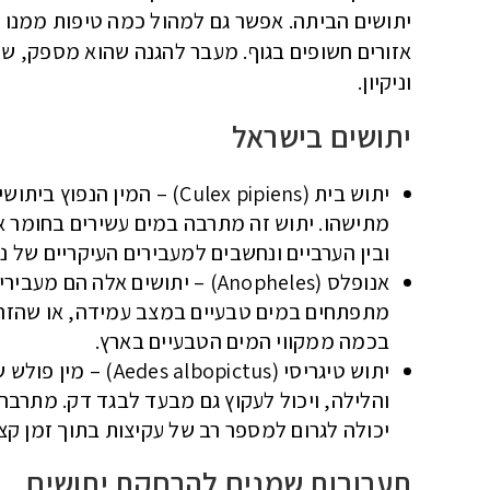
יתושים הביתה. אפשר גם למהול כמה טיפות ממנו ב
אזורים חשופים בגוף. מעבר להגנה שהוא מספק, שמ
וניקיון.
יתושים בישראל
יתוש בית (Culex pipiens) – 
מתישהו. יתוש זה מתרבה במים עשירים בחומר או
ובין הערביים ונחשבים למעבירים העיקריים של נ
אנופלס (Anopheles) – יתושים אל
מתפתחים במים טבעיים במצב עמידה, או שהזרימ
בכמה ממקווי המים הטבעיים בארץ.
יתוש טיגריסי (ictus
והלילה, ויכול לעקוץ גם מבעד לבגד דק. מתרב
יכולה לגרום למספר רב של עקיצות בתוך זמן קצר
תערובות שמנים להרחקת יתושים