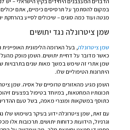
הדברים המעצבנים היחידים בקיץ הישראלי – יש לנו
במקום להסתמך על תרסיסים כימיים, אתם יכולים 
מנטה ועוד כמה סוגים – שיכולים לסייע בהרחקת ית
שמן ציטרונלה נגד יתושים
שמן ציטרונלה
, בעל הארומה הלימונית האופיינית ו
כאשר מדובר על דחיית יתושים. השמן מופק מהעלים ו
שמן אתרי זה שימש במשך מאות שנים בתרבויות שו
היתרונות הטיפוליים שלו.
השמן מגיע מהאזורים טרופיים של אסיה. שמן ציט
תכונותיו המחטאות, במיוחד בטיפול בפצעים זיהומ
כתוסף במשקאות ומוצרי מאפה, בשל טעם ההדרים 
עם זאת, שמן ציטרונלה ידוע בעיקר בשימוש שלו נג
וגרניול, הידועות כדוחות יתושים. תרכובות אלו מ
פחמן דו חמצני וחומצת חלב, מה שמקשה על החרק