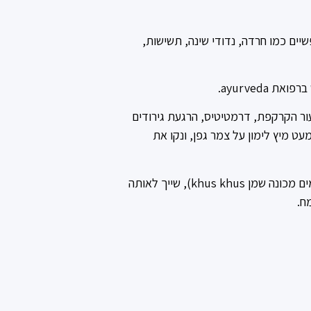
שיים כמו חרדה, נדודי שינה, תשישות,
ayurveda.
בעור הקרקפת, דרמטיטיס, הרגעת גירודים
מעט מיץ לימון על צמר גפן, ונקו את
השמן מופק מצמח ה-Vetiver – מעין עשב ירוק הנפוץ בהודו, ויכול לגדול עד גובה מטר וחצי ויותר. וטיבר (שלפעמים מכונה שמן khus khus), שייך לאותה
ח.