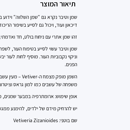
תיאור המוצר
שמן וטיבר נקרא גם "שמן השלווה" וידוע ב
דיכאון ועוד, ויכול גם לסייע בשיפור הריכוז 
זהו שמן אתרי עם ניחוח בולט, חד ואדמתי, ש
שמן וטיבר עשוי לסייע בטיפוח העור, לשפר
וניקוי נקבוביות העור. מוסיף לחות לעור י
הפנים.
משפחה של עשבים כמו למון גראס וציטרונ
אופן שימוש: ארומתרפיה במבער שמנים, 
יש להרחיק מידם של ילדים, להימנע ממגע 
שם בוטני: Vetiveria Zizanioides