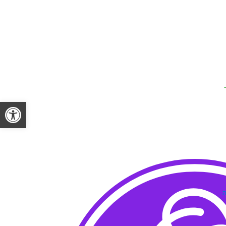
פתח 
ה