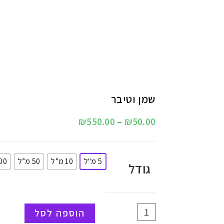
שמן וטיבר
₪
550.00
–
₪
50.00
5 מ"ל
10 מ”ל
50 מ”ל
100 מ
גודל
הוספה לסל