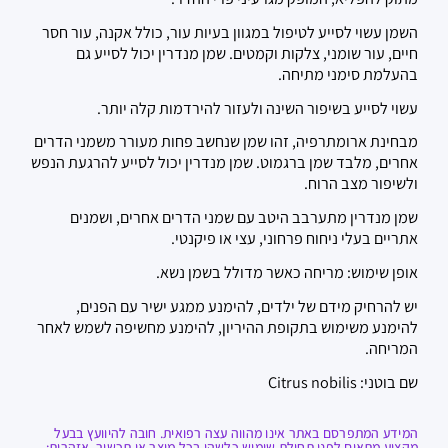
השמן עשוי לסייע לטיפול במגוון בעיות עור, כולל אקנה, עור חסר
חיים, עור שומני, צלקות וקמטים. שמן מנדרין יכול לסייע גם
בהעלמת סימני מתיחה.
עשוי לסייע בשיפור השינה ולעזור להירדמות קלה יותר.
מבחינת ארומתרפיה, זהו שמן שנחשב פחות מעורר משמני הדרים
אחרים, מלבד שמן ברגמוט. שמן מנדרין יכול לסייע להרגעת הנפש
ולשיפור מצב הרוח.
שמן מנדרין מתערבב היטב עם שמני הדרים אחרים, ושמנים
אתריים בעלי ניחוח פרחוני, עצי או פיקנטי.
אופן שימוש: מריחה כאשר מדולל בשמן נשא.
יש להרחיק מידם של ילדים, להימנע ממגע ישיר עם הפנים,
להימנע משימוש בתקופת ההיריון, להימנע מחשיפה לשמש לאחר
המריחה.
שם בוטני: Citrus nobilis
המידע המתפרסם באתר אינו מהווה עצה רפואית. חובה להיוועץ בבעל
מקצוע מתאים לפני תחילת שימוש כלשהו בכל מוצר או תכשיר. אזהרות: