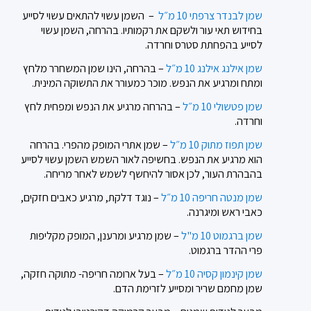
שמן לבנדר צרפתי 10 מ״ל
–
השמן עשוי להתאים עשוי לסייע
בחידוש תאי עור ולשקם את רקמותיו.
בהרחה, השמן עשוי
לסייע בהפחתת סטרס וחרדה.
שמן אילנג אילנג 10 מ״ל
–
בהרחה, הינו שמן המשחרר מלחץ
ומתח ומרגיע את הנפש. מוכר כמעורר את התשוקה המינית.
שמן פטשולי 10 מ״ל
–
בהרחה מרגיע את הנפש ומפחית לחץ
וחרדה.
שמן תפוז מתוק 10 מ״ל
–
שמן אתרי המופק מהפרי. בהרחה
הוא מרגיע את הנפש.
בחשיפה לאור השמש השמן עשוי לסייע
בהבהרת העור, לכן אסור להיחשף לשמש לאחר מריחה.
שמן מנטה חריפה 10 מ״ל
– נוגד דלקת, מרגיע כאבים חזקים,
כאבי ראש ומיגרנה.
שמן ברגמוט 10 מ"ל
– שמן מרגיע ומרענן, המופק מקליפות
פרי ההדר ברגמוט.
שמן קינמון קסיה 10 מ״ל
–
בעל ארומה חריפה- מתוקה חזקה,
שמן מחמם שריר ומסייע לזרימת הדם.