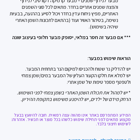
מבער לנידוף שמנים –
מבער קרמיקה דקורטיבי לנידוף
והפצת שמנים אתריים בחדר.
מתאים לכל סוגי השמנים
האתריים, מפיץ ניחוח עדין בחדר ויכול לסייע בהרגעה, בבעיות
נשימה, בטיהור האוויר ועוד (בהתאם לתכונות השמן האתרי
שיהיה בשימוש).
*** אם מבער זה חסר במלאי, יסופק מבער חלופי בעיצוב שונה
הוראות שימוש במבער
:
יש להדליק נר שטוח ולהכניסו למיקום הנר בתחתית המבער.
יש למלא את חלקו הקעור העליון של המבער במים/שמן צמחי
ולטפטף מספר טיפות של שמן אתרי.
*
יש למהול את תכולת השמן האתרי בשמן צמחי לפני השימוש.
הרחק מידם של ילדים, יש להימנע משימוש בתקופת ההיריון.
המידע המתפרסם באתר אינו מהווה עצה רפואית. חובה להיוועץ בבעל
מקצוע מתאים לפני תחילת שימוש כלשהו בכל מוצר או תכשיר. אזהרות:
לשימוש חיצוני בלבד.