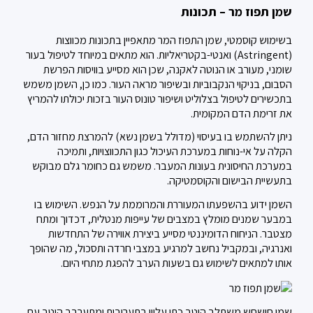
שמן תפוז מר – תכונות
בשימוש קוסמטי, שמן התפוז המר מתאפיין בתכונות מכווצות
(Astringent) ואנטי-בקטריאליות. הוא מתאים במיוחד לטיפול בעור
שומני, מעורב או הנוטה לאקנה, שכן הוא מסייע בוויסות הפרשת
הסבום, בניקוי הנקבוביות ובשיפור מראה העור. כמו כן, השמן משמש
בתכשירים לטיפול בצלוליט ושיפור טונוס העור בזכות יכולתו להמריץ
את זרימת הדם המקומית.
ניתן להשתמש בו בעיסוי (מדולל בשמן נשא) להמרצת מחזור הדם,
הקלה על אי-נוחות במערכת העיכול כגון התכווצויות, ותמיכה
במערכת החיסונית בעונות המעבר. משמש גם כחומר גלם מבוקש
בתעשיית הבישום והקוסמטיקה.
השמן ידוע בהשפעתו המעוררת והמרוממת על הנפש. השימוש בו
במבער שמנים מומלץ במצבים של עייפות מנטלית, דכדוך ומתח
מצטבר. הניחוח הדומיננטי מסייע ביצירת אווירה של התחדשות
ואנרגיה, ובמקביל נחשב למרגיע במצבי חרדה ותסכול, מה שהופך
אותו למתאים לשימוש גם בשעות הערב להפגת מתחי היום.
שמן חושחש משתלב היטב כתו עליון בתערובות ומתערבב היטב עם