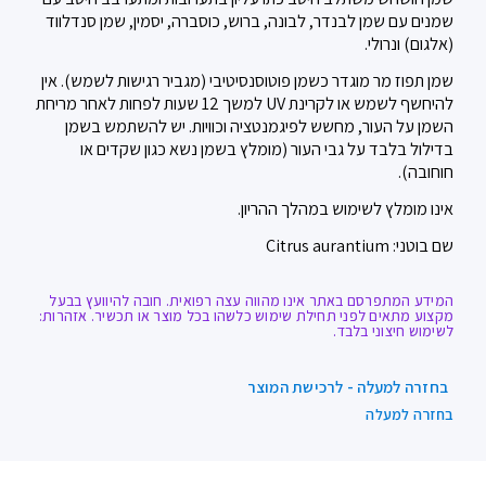
שמנים עם שמן לבנדר, לבונה, ברוש, כוסברה, יסמין, שמן סנדלווד
(אלגום) ונרולי.
שמן תפוז מר מוגדר כשמן פוטוסנסיטיבי (מגביר רגישות לשמש). אין
להיחשף לשמש או לקרינת UV למשך 12 שעות לפחות לאחר מריחת
השמן על העור, מחשש לפיגמנטציה וכוויות. יש להשתמש בשמן
בדילול בלבד על גבי העור (מומלץ בשמן נשא כגון שקדים או
חוחובה).
אינו מומלץ לשימוש במהלך ההריון.
שם בוטני: Citrus aurantium
המידע המתפרסם באתר אינו מהווה עצה רפואית. חובה להיוועץ בבעל
מקצוע מתאים לפני תחילת שימוש כלשהו בכל מוצר או תכשיר. אזהרות:
לשימוש חיצוני בלבד.
בחזרה למעלה - לרכישת המוצר
בחזרה למעלה