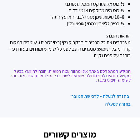
½ כוס אקסטרקט הממליס אורגני
½ כוס מים מזוקקים או מי ורדים
8–10 טיפות שמן אתרי לבנדר או עץ התה
½ כפית גליצרין צמחי (אופציונלי)
הוראות הכנה:
מערבבים את כל הרכיבים בבקבוק נקי (רצוי זכוכית). שומרים במקום
קריר ומוצל. שימוש: מנערים היטב לפני כל שימוש ומורחים בעזרת פד
כותנה על פנים נקיות.
המידע המתפרסם באתר אינו מהווה עצה רפואית. חובה להיוועץ בבעל
מקצוע מתאים לפני תחילת שימוש כלשהו בכל מוצר או תכשיר. אזהרות:
לשימוש חיצוני בלבד.
בחזרה למעלה - לרכישת המוצר
בחזרה למעלה
מוצרים קשורים