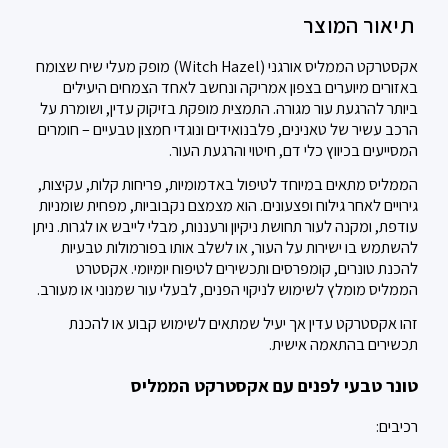
תיאור המוצר
אקסטרקט הממליס אורגני (Witch Hazel) מופק מעלי שיח שצומח
באזורים מיוערים בצפון אמריקה ונחשב לאחד הצמחים היעילים
ביותר להרגעת עור מגורה. התמצית מופקת בזיקוק עדין, ושומרת על
הרכב עשיר של טאנינים, פלבנואידים ונוגדי חמצון טבעיים – חומרים
המסייעים בכיווץ כלי דם, חיטוי והרגעת העור.
הממליס מתאים במיוחד לטיפול באדמומיות, פריחות קלות, עקיצות,
גירויים לאחר גילוח ופצעונים. הוא מצמצם נקבוביות, מפחית שומניות
עודפת, ומקנה לעור תחושת ניקיון ורעננות, מבלי לייבש או לגרות. ניתן
להשתמש בו ישירות על העור, או לשלב אותו בפורמולות טבעיות
להכנת טונרים, קומפרסים ותכשירים לטיפוח יומיומי. אקסטרט
הממליס מומלץ לשימוש לניקוי הפנים, לבעלי עור שמנוני או מעורב.
זהו אקסטרקט עדין אך יעיל שמתאים לשימוש קבוע או להכנת
תכשירים בהתאמה אישית.
טונר טבעי לפנים עם אקסטרקט הממליס
רכיבים: