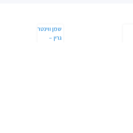
שמן ווינטר
גרין –
–
Wintergreen
רי
₪
35.00
–
נט
₪
250.00
–
₪