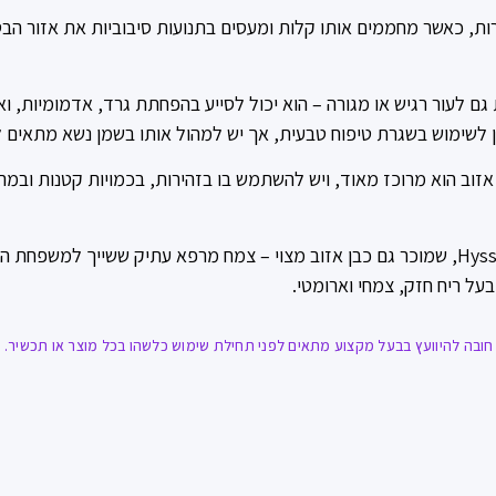
רות, כאשר מחממים אותו קלות ומעסים בתנועות סיבוביות את אזור ה
ם לעור רגיש או מגורה – הוא יכול לסייע בהפחתת גרד, אדמומיות, ואי
ין לשימוש בשגרת טיפוח טבעית, אך יש למהול אותו בשמן נשא מתאים ל
אזוב הוא מרוכז מאוד, ויש להשתמש בו בזהירות, בכמויות קטנות ובמ
שמןאזוב מופק מהצמח Hyssopus officinalis, שמוכר גם כבן אזוב מצוי – צמח מרפא עתיק ש
בעל ריח חזק, צמחי וארומטי.
ובה להיוועץ בבעל מקצוע מתאים לפני תחילת שימוש כלשהו בכל מוצר או תכשיר. אז