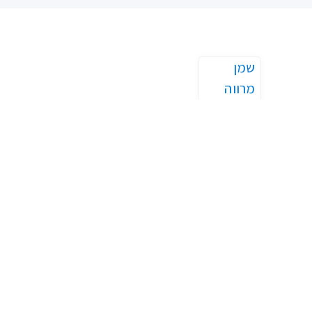
שמן
מרווה
מרושתת
₪
40.00
–
₪
290.00