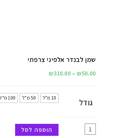
שמן לבנדר אלפיני צרפתי
₪
310.00
–
₪
50.00
10 מ”ל
50 מ”ל
100 מ”ל
גודל
הוספה לסל