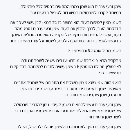
שמן זרעי ענבים הוא שמן צמחי המתאים כבסיס לכל פורמולה,
במיוחד לקרם ולפורמולות המיועדות לטיפול בבעיות עור.
השמן מצוין לטיפוח העור. הוא נחשב כנוגד חמצון לכן עשוי לעכב את
הזדקנות העור, לרכך ולהזין את העור. שמן זרעי ענבים נספג מהר
בעור, ועשוי להפחית את נזקיה של הקרינה האולטרה סגולית. השמן
גם עשוי לטפל בהתפרצות אקנה ולסייע לשמור על עור גמיש ורך יותר.
השמן מכיל אומגה 6 וגם ויטמין E.
מחקרים הראו כי צריכת שמן זרעי ענבים עשויה לשפר תנגודת
לאינסולין. תכולת הוויטמין E בשמן עשויה לתרום למלחמה ברדיקלים
חופשיים בגוף.
הוא מהווה שמן נשא מצוין ומשלים את התכונות של שמנים אתריים
מסוימים. שמן זרעי ענבים מתערבב היטב עם שמנים כמו שמן
אבוקדו, שמן שקדים ושמן חוחובה.
שמן זרעי ענבים עשוי להתאים כשמן לעיסוי. ניתן להרכיב פורמולה
של שמנים צמחיים הכוללים את זרעי הענבים ושמנים אתריים כדי
ליצור שמן עיסוי ייחודי.
שמן זרעי ענבים הפך לאחרונה גם לשמן פופולרי לבישול, ויש לו