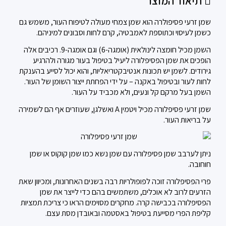
תיאור המוצר
שמן זרעי פסיפולרה הוא שמן צמחי מעולה לטיפוח העור, משמש גם
כשמן לעיסוי וכתוספת לאמבטיה, קרם לחות וסבונים למיניהם.
השמן מכיל חומצה לינולאית (אומגה-6) וגם אומגה-9. רכיבים אלה
הופכים את שמן הפסיפלורה ליעיל בטיפול בעור מגורה ולהרגיע
גירודים. לשמן יש תכונות אנטיבקטריאליות, והוא יכול לסייע בהענקת
לחות לעור ובטיפול באקנה – על ידי הפחתת ייצור השומן של העור.
השמן בעל מרקם קל ונעים, ולא מכביד על העור.
שמן זרעי פסיפלורה מכיל ויטמין A ואשלגן, שעוזרים אף הם לשמירה
על בריאות העור.
ניתן לערבב שמן פסיפלורה עם שמן נשא כמו שמן קוקוס או שמן
חוחובה.
פרי הפסיפלורה זוכה לפופולריות רבה בשנים האחרונות, ומכיוון שאת
הזרעים לרוב לא אוכלים, משתמשים בהם כדי לייצר את שמן
הפסיפלורה בכבישה קרה. מחקרים מסוימים הראו כי צריכת תמציות
קליפת הפרי מסייעת בטיפול באסטמה ובאובדן מסת עצם.