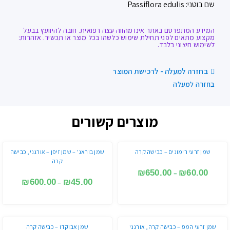
שם בוטני: Passiflora edulis
המידע המתפרסם באתר אינו מהווה עצה רפואית. חובה להיוועץ בבעל
מקצוע מתאים לפני תחילת שימוש כלשהו בכל מוצר או תכשיר. אזהרות:
לשימוש חיצוני בלבד.
בחזרה למעלה - לרכישת המוצר
בחזרה למעלה
מוצרים קשורים
שמן זרעי רימונים – כבישה קרה
שמן בוראג' – שמן זיפן – אורגני, כבישה
קרה
₪
650.00
₪
60.00
–
₪
600.00
₪
45.00
–
שמן זרעי המפ – כבישה קרה, אורגני
שמן אבוקדו – כבישה קרה