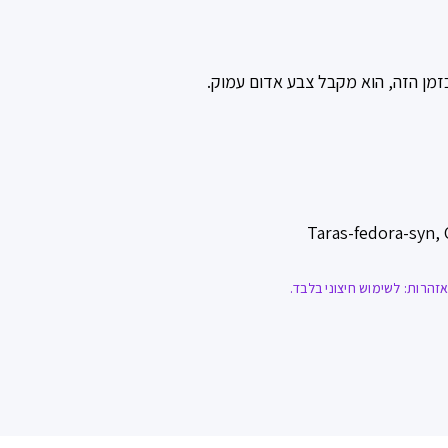
 ועלים של הצמח Hyperici oleum. החומר הצמחי מרוסק ומושאר לתסוס בשמש כ-40 יום. בזמן הזה, הוא מקבל צבע אדום עמוק.
הרות: לשימוש חיצוני בלבד.