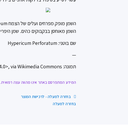
השמן מאוחסן בבקבוקים כהים. שמן היפריק
שם בוטני: Hypericum Perforatum
—
תמונה: Taras-fedora-syn, CC BY-SA 4.0 <https://creativecommons.org/licenses/by-sa/4.0>, via Wikimedia Commons
המידע המתפרסם באתר אינו מהווה עצה רפואית. ח
בחזרה למעלה - לרכישת המוצר
בחזרה למעלה